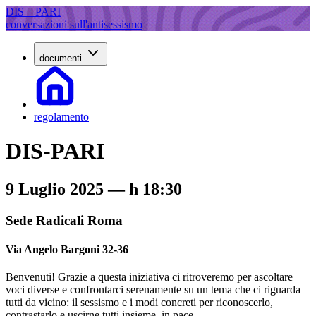
DIS—PARI
conversazioni sull'antisessismo
documenti
regolamento
DIS-PARI
9 Luglio 2025
—
h 18:30
Sede Radicali Roma
Via Angelo Bargoni 32-36
Benvenuti! Grazie a questa iniziativa ci ritroveremo per ascoltare
voci diverse e confrontarci serenamente su un tema che ci riguarda
tutti da vicino: il sessismo e i modi concreti per riconoscerlo,
contrastarlo e uscirne tutti insieme, in pace...